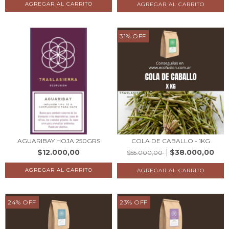
31
%
OFF
AGUARIBAY HOJA 250GRS
COLA DE CABALLO - 1KG
$12.000,00
$38.000,00
$55.000,00
24
%
OFF
23
%
OFF