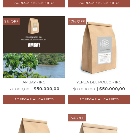
9
%
OFF
17
%
OFF
AMBAY - 1KG
YERBA DEL POLLO - 1KG
$50.000,00
$50.000,00
$55.000,00
$60.000,00
15
%
OFF