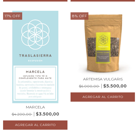
17
%
OFF
8
%
OFF
ARTEMISA VULGARIS
$5.500,00
$6.000,00
MARCELA
$3.500,00
$4.200,00