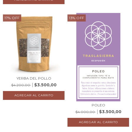
17
%
OFF
13
%
OFF
YERBA DEL POLLO
$3.500,00
$4.200,00
POLEO
$3.500,00
$4.000,00