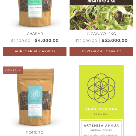
CHAÑAR
INCAYUYO - 1KG
$4.000,00
$55.000,00
$4.200,00
$72.000,00
29
%
OFF
ROMERO