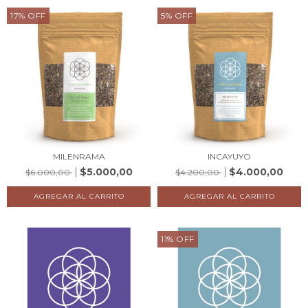
17
%
OFF
5
%
OFF
MILENRAMA
INCAYUYO
$5.000,00
$4.000,00
$6.000,00
$4.200,00
11
%
OFF