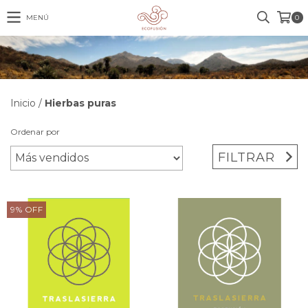
MENÚ
0
Inicio
/
Hierbas puras
Ordenar por
FILTRAR
9
%
OFF