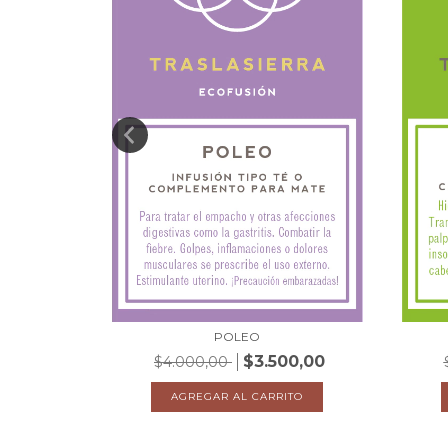
POLEO
0,00
$3.500,00
$4.000,00