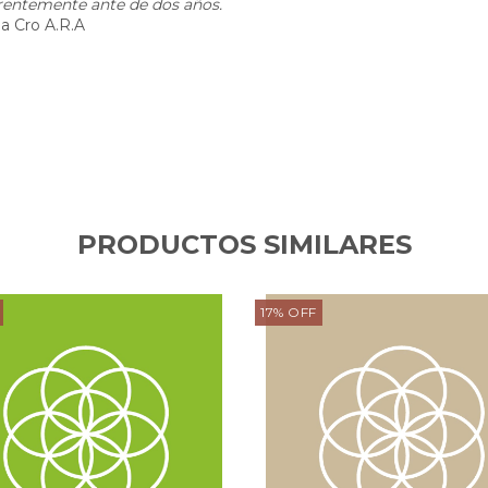
erentemente ante de dos años.
da Cro A.R.A
PRODUCTOS SIMILARES
17
%
OFF