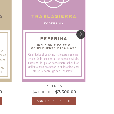
PEPERINA
0
$3.500,00
$4.000,00
$4.