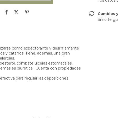
Tus datos 
Cambios y
Si no te gu
ilizarse como expectorante y desinflamante
fríos y catarros. Tiene, además, una gran
alergias.
colesterol, combate úlceras estomacales,
s. Además es diurética. Cuenta con propiedades
fectiva para regular las deposiciones