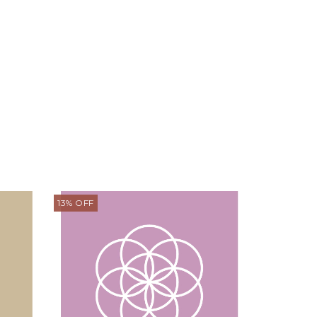
13
%
OFF
17
%
OFF