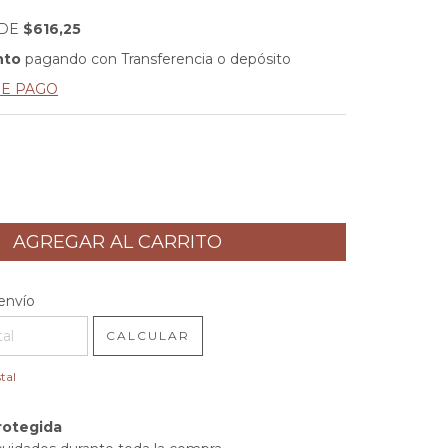
 DE
$616,25
nto
pagando con Transferencia o depósito
DE PAGO
l CP:
CAMBIAR CP
envío
CALCULAR
tal
rotegida