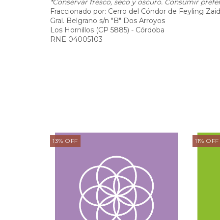
*Conservar fresco, seco y oscuro. Consumir pref
Fraccionado por: Cerro del Cóndor de Feyling Zai
Gral. Belgrano s/n "B" Dos Arroyos
Los Hornillos (CP 5885) - Córdoba
RNE 04005103
13
%
OFF
11
%
OFF