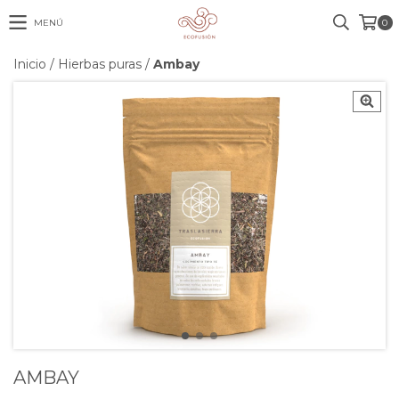
MENÚ
0
Inicio
/
Hierbas puras
/
Ambay
AMBAY