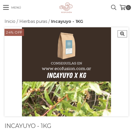
MENÚ
0
Inicio
/
Hierbas puras
/
Incayuyo - 1KG
24
%
OFF
INCAYUYO - 1KG