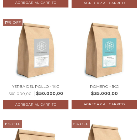
17
%
OFF
YERBA DEL POLLO - 1KG
ROMERO - 1KG
$50.000,00
$35.000,00
$60.000,00
15
%
OFF
8
%
OFF